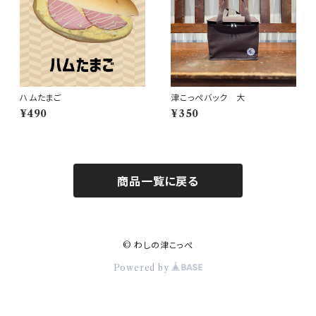
ハムたまご
津こっぺバック 大
¥490
¥350
商品一覧に戻る
© わしの津こっぺ
Powered by