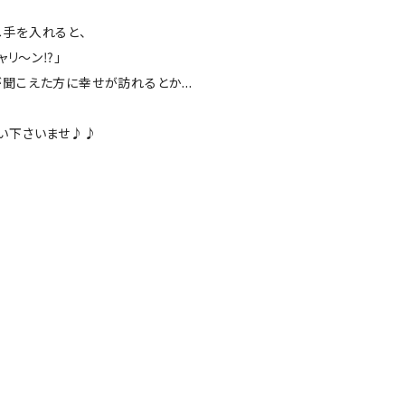
手を入れると、
ャリ〜ン⁉︎」
が聞こえた方に幸せが訪れるとか…
い下さいませ♪♪