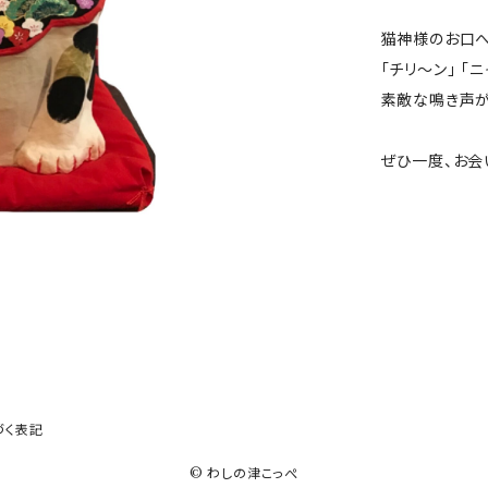
猫神様のお口へ
「チリ〜ン」 「ニ
素敵な鳴き声
ぜひ一度、お会
づく表記
© わしの津こっぺ