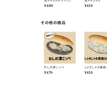
塩キャラメルホイップ
塩キャラメル
¥480
¥410
その他の商品
わしの津こっぺ
しゃきしゃき青森
んご
¥470
¥410