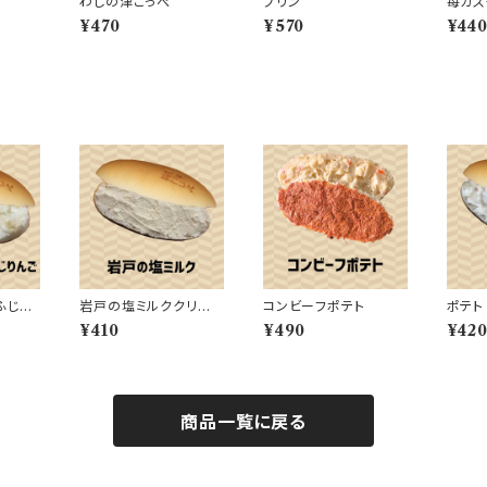
わしの津こっぺ
プリン
苺カス
¥470
¥570
¥44
ふじり
岩戸の塩ミルククリー
コンビーフポテト
ポテト
ム
¥410
¥490
¥42
商品一覧に戻る