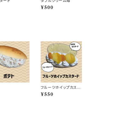
タード
ダブルクリーム苺
0
¥500
フルーツホイップカスタ
ード
0
¥550