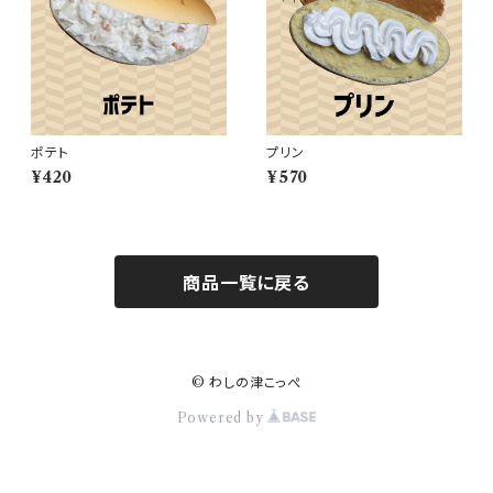
ポテト
プリン
¥420
¥570
商品一覧に戻る
© わしの津こっぺ
Powered by