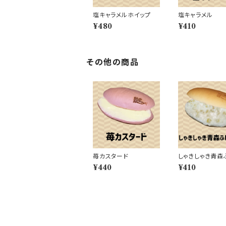
塩キャラメルホイップ
塩キャラメル
¥480
¥410
その他の商品
苺カスタード
しゃきしゃき青森
んご
¥440
¥410