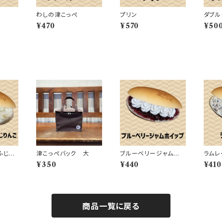
わしの津こっぺ
プリン
ダブル
¥470
¥570
¥50
ふじり
津こっぺバック 大
ブルーベリージャムホ
ラムレ
イップ
¥350
¥440
¥410
商品一覧に戻る